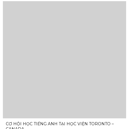
CƠ HỘI HỌC TIẾNG ANH TẠI HỌC VIỆN TORONTO –