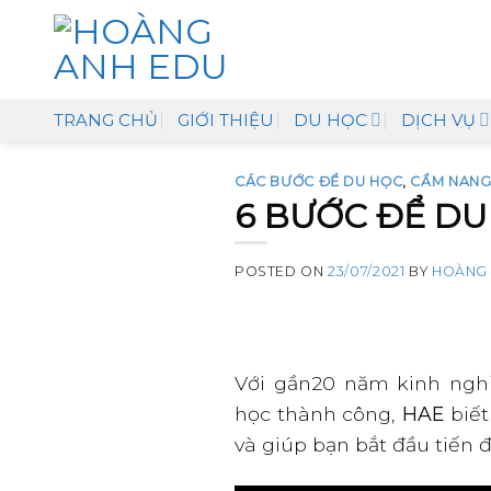
Skip
to
content
TRANG CHỦ
GIỚI THIỆU
DU HỌC
DỊCH VỤ
CÁC BƯỚC ĐỂ DU HỌC
,
CẨM NANG
6 BƯỚC ĐỂ DU
POSTED ON
23/07/2021
BY
HOÀNG 
Với gần20 năm kinh nghi
học thành công,
HAE
biết
và giúp bạn bắt đầu tiến 