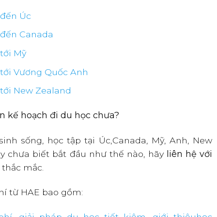
 đến Úc
a đến Canada
 tới Mỹ
a tới Vương Quốc Anh
a tới New Zealand
ên kế hoạch đi du học chưa?
inh sống, học tập tại Úc,Canada, Mỹ, Anh, New
y chưa biết bắt đầu như thế nào, hãy
liên hệ với
 thắc mắc.
phí từ HAE bao gồm:
í, giải pháp du học tiết kiệm, giới thiệuhọc