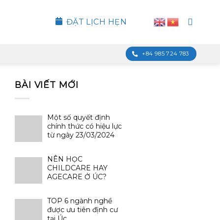
ĐẶT LỊCH HẸN
+84 985 724 783
BÀI VIẾT MỚI
Một số quyết định
chính thức có hiệu lực
từ ngày 23/03/2024
NÊN HỌC
CHILDCARE HAY
AGECARE Ở ÚC?
TOP 6 ngành nghề
được ưu tiên định cư
tại Úc