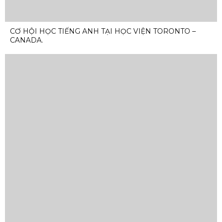
CƠ HỘI HỌC TIẾNG ANH TẠI HỌC VIỆN TORONTO –
CANADA.