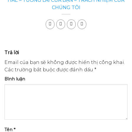
HAE
– TƯƠNG LAI CỦA BẠN – TRÁCH NHIỆM CỦA
CHÚNG TÔI
Trả lời
Email của bạn sẽ không được hiển thị công khai.
Các trường bắt buộc được đánh dấu
*
Bình luận
Tên
*