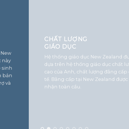
CHẤT LƯỢNG
GIÁO DỤC
Hệ thống giáo dục New Zealand được
dựa trên hệ thống giáo dục chất lượng
cao của Anh, chất lượng đẳng cấp quốc
tế. Bằng cấp tại New Zealand được công
nhận toàn cầu.