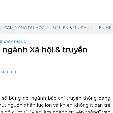
CẨM NANG DU HỌC
SỰ KIỆN & ƯU ĐÃI
LIÊN HỆ
 TRUYỀN THÔNG
 ngành Xã hội & truyền
 ANH EDU
ệ số bùng nổ, ngành báo chí truyền thông đang
út nguồn nhân lực lớn và khiến không ít bạn trẻ
n gõ cụm từ “việc làm ngành truyền thông” vào