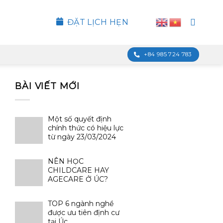
ĐẶT LỊCH HẸN
+84 985 724 783
BÀI VIẾT MỚI
Một số quyết định
chính thức có hiệu lực
từ ngày 23/03/2024
NÊN HỌC
CHILDCARE HAY
AGECARE Ở ÚC?
TOP 6 ngành nghề
được ưu tiên định cư
tại Úc