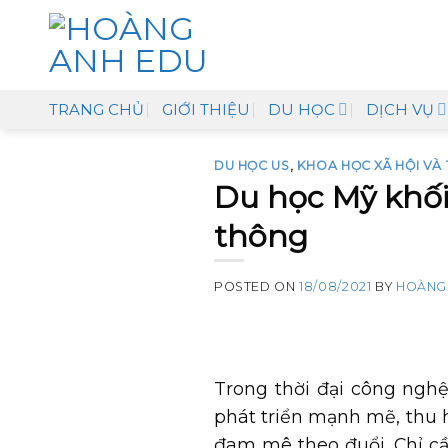
Skip
to
content
TRANG CHỦ
GIỚI THIỆU
DU HỌC
DỊCH VỤ
DU HỌC US
,
KHOA HỌC XÃ HỘI VÀ
Du học Mỹ khối
thông
POSTED ON
18/08/2021
BY
HOÀNG
Trong thời đại công ngh
phát triển mạnh mẽ, thu h
đam mê theo đuổi. Chỉ cầ