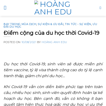
Skip
to
content
BAY TRONG MÙA DỊCH
,
SỰ KIỆN & ƯU ĐÃI
,
TIN TỨC - SỰ KIỆN
,
ƯU
ĐÃI DU HỌC
Điểm cộng của du học thời Covid-19
POSTED ON
10/08/2021
BY
HOÀNG ANH EDU
Du học thời Covid-19, sinh viên sẽ được miễn phí
tiêm vaccine, tỷ lệ visa thành công cao do tỷ lệ cạnh
tranh thấp, giảm chi phí du học…
Khi Covid-19 vẫn còn diễn biến phức tạp trên toàn
cầu, nhiều học sinh, sinh viên quyết định hoãn lại kế
hoạch du học. Bên cạnh đó, vẫn có không ít bạn
quyết tâm hiện thực hoá giấc mơ du học vì ưu thế