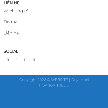
LIÊN HỆ
Về chúng tôi
Tin tức
Liên hệ
SOCIAL
Copyright 2026 ©
WEBSITE
| Duy trì bởi
HOANGANHEDU